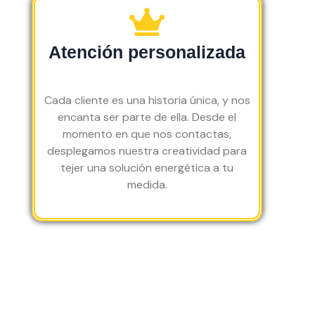
rap
En 
fesi
de 
co
ide
un 
on
la 
nt
z.
sól
al y 
zo
nta
Atención personalizada
o 
co
na.
co
día 
n 
n el
ha
ate
se
Cada cliente es una historia única, y nos
n 
nci
vic
encanta ser parte de ella. Desde el
dej
ón 
o 
momento en que nos contactas,
ad
a 
re
desplegamos nuestra creatividad para
o 
los 
ibi
tejer una solución energética a tu
ter
det
o.
medida.
mi
alle
na
s, 
da 
la 
la 
fac
inst
tur
ala
a 
ció
fin
n 
al 