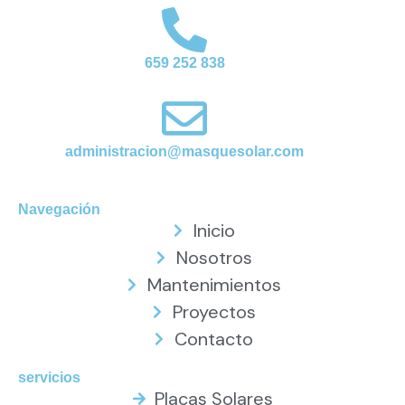
o 
inic
ial. 
659 252 838
Mu
y 
rec
om
administracion@masquesolar.com
en
da
ble
Navegación
Inicio
s. 
Un 
Nosotros
gra
Mantenimientos
n 
Proyectos
aci
Contacto
ert
o.
servicios
Placas Solares