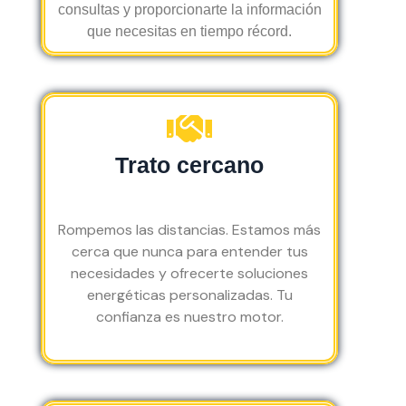
consultas y proporcionarte la información
ant
que necesitas en tiempo récord.
e 
tod
a la 
eje
cu
ció
Trato cercano
n. 
To
do 
Rompemos las distancias. Estamos más
aju
cerca que nunca para entender tus
sta
necesidades y ofrecerte soluciones
do 
energéticas personalizadas. Tu
al 
confianza es nuestro motor.
pre
su
pu
est