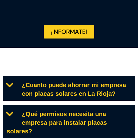
¡INFORMATE!
¿Cuanto puede ahorrar mi empresa
con placas solares en La Rioja?
¿Qué permisos necesita una
empresa para instalar placas
solares?