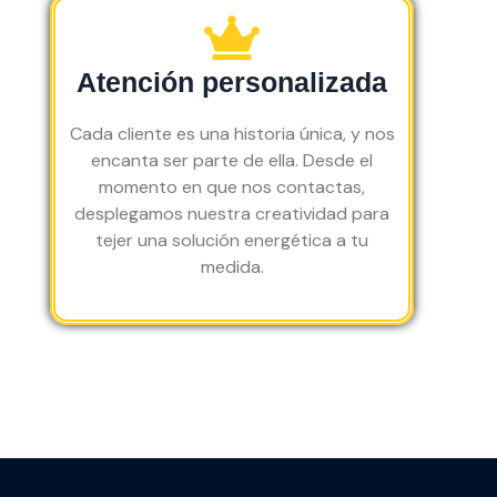
o 
inic
ial. 
Atención personalizada
Mu
y 
Cada cliente es una historia única, y nos
rec
encanta ser parte de ella. Desde el
om
momento en que nos contactas,
en
desplegamos nuestra creatividad para
da
tejer una solución energética a tu
ble
medida.
s. 
Un 
gra
n 
aci
ert
o.