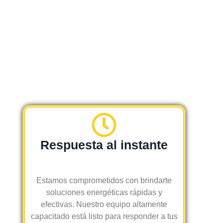
co
igu
mp
al 
leta
al 
. 
pre
Ha
su
n 
pu
ad
est
opt
o. 
ad
10
o 
0% 
me
RE
did
CO
Respuesta al instante
as 
ME
de 
ND
se
AB
Estamos comprometidos con brindarte
gur
LE
soluciones energéticas rápidas y
ida
efectivas. Nuestro equipo altamente
d 
capacitado está listo para responder a tus
dur