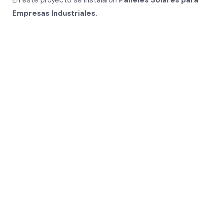
En este proyecto se instalaron
Paneles Solares para
Empresas Industriales.
Placas Solares para
empresas Industriales