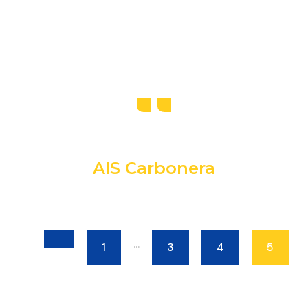
AIS Carbonera
...
1
3
4
5